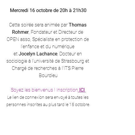
Mercredi 16 octobre de 20h à 21h30
Cette soirée sera animée par 
Thomas 
Rohmer
, Fondateur et Directeur de 
OPEN asso, Spécialiste en protection de 
l’enfance et du numérique 
et 
Jocelyn Lachance
, Docteur en 
sociologie à l'université de Strasbourg et 
Chargé de recherches à l'ITS Pierre 
Bourdieu
Soyez les bienvenus ! Inscription
ICI 
Le lien de connexion sera envoyé à toutes les 
personnes inscrites au plus tard le 15 octobre.