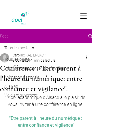
Post
Tous les posts
Caroline KALTENBACH
Tous les posts
8 oct. 2024
1 min de lecture
Conférence : "Etre parent à
Information et conseil aux familles
l'heure du numérique: entre
Animation pastorale
A la une
confiance et vigilance".
Vie du mouvement
L'Apel académique d’Alsace a le plaisir de 
vous inviter à une conférence en ligne :
"Etre parent à l'heure du numérique : 
entre confiance et vigilence"